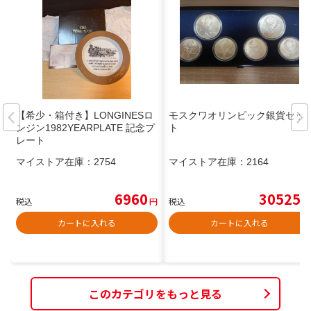
【希少・箱付き】LONGINESロ
モスクワオリンピック銀貨セッ
ンジン1982YEARPLATE 記念プ
ト
レート
マイストア在庫：
2754
マイストア在庫：
2164
6960
30525
税込
円
税込
円
カートに入れる
カートに入れる
このカテゴリをもっと見る