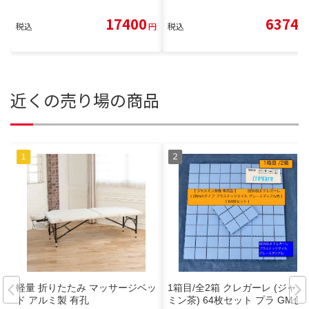
17400
6374
税込
円
税込
円
近くの売り場の商品
軽量 折りたたみ マッサージベッ
1箱目/全2箱 クレガーレ (ジャス
ド アルミ製 有孔
ミン茶) 64枚セット プラ GM色