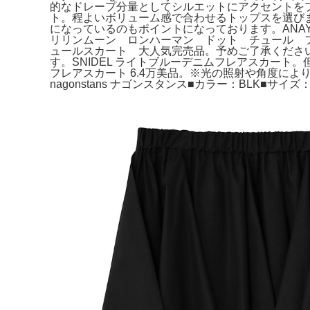
的なドレープ分量としてシルエットにアクセントをプラ
ト。程よいボリューム感で合わせるトップスを選びません
になっているのもポイントになっております。ANAY
リリンムーン ロンハーマン ドット チュール 
ュールスカート 大人気完売品。予めご了承ください
す。SNIDEL ライトブルーデニムフレアスカート。
フレアスカート 6.4万美品。※光の照射や角度に
nagonstans ナゴンスタンス■カラー：BLK■サイ