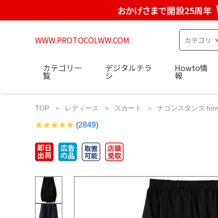
おかげさまで開設25周年
WWW.PROTOCOLWW.COM
カテゴリ一
デジタルチラ
Howto情
覧
シ
報
TOP
レディース
スカート
ナゴンスタンス form 
(2849)