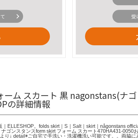
いて
受
る
フォーム スカート 黒 nagonstans(ナ
SHOPの詳細情報
｜ELLESHOP。folds skirt｜S｜Salt｜skirt｜någonstans off
tans ナゴンスタンスform skirt フォーム スカート470HA431-
kirt。公式サイトより↓ detail◉ご自宅で手洗い・洗濯機洗い可能