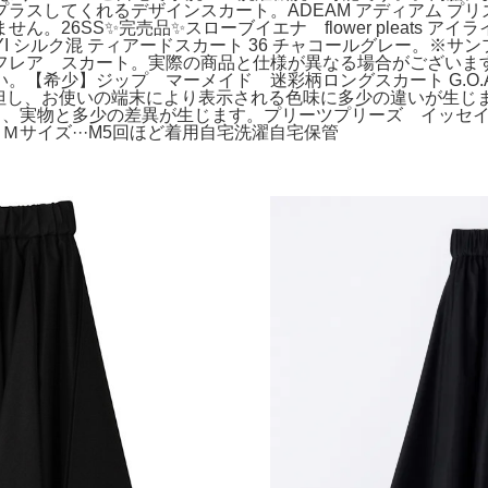
スしてくれるデザインスカート。ADEAM アディアム プリズ
。26SS✨完売品✨スローブイエナ flower pleats 
I シルク混 ティアードスカート 36 チャコールグレー。※サ
フレア スカート。実際の商品と仕様が異なる場合がございま
。【希少】ジップ マーメイド 迷彩柄ロングスカート G.O.
但し、お使いの端末により表示される色味に多少の違いが生じます。
より、実物と多少の差異が生じます。プリーツプリーズ イッセイ
ズ：Ｍサイズ···M5回ほど着用自宅洗濯自宅保管