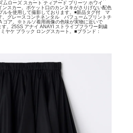
ムローズ スカート ティアード プリーツ ホワイ
アイラインスカー。ポケット口のカンヌキがさりげない配色
ンプルを使用して撮影しております。◾️新品タグ付 マ
す。グレースコンチネンタル パフュームプリントチ
A ゴア。※トルソ着用画像の色味が実物に近いで
25SS アナイ ANAYI ストライプフラワー刺繍
ミヤケ ブラック ロングスカート。■ブランド：