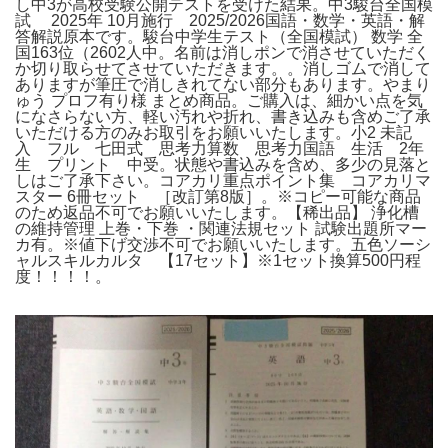
し中3が高校受験公開テストを受けた結果。中3駿台全国模
試 2025年 10月施行 2025/2026国語・数学・英語・解
答解説原本です。駿台中学生テスト（全国模試） 数学 全
国163位（2602人中。名前は消しポンで消させていただく
か切り取らせてさせていただきます。。消しゴムで消して
ありますが筆圧で消しきれてない部分もあります。やまり
ゅう プロフ有り様 まとめ商品。ご購入は、細かい点を気
になさらない方、軽い汚れや折れ、書き込みも含めご了承
いただける方のみお取引をお願いいたします。小2 未記
入 フル 七田式 思考力算数 思考力国語 生活 2年
生 プリント 中受。状態や書込みを含め、多少の見落と
しはご了承下さい。コアカリ重点ポイント集 コアカリマ
スター 6冊セット ［改訂第8版］。※コピー可能な商品
のため返品不可でお願いいたします。【稀出品】 浄化槽
の維持管理 上巻・下巻 ・関連法規セット 試験出題所マー
カ有。※値下げ交渉不可でお願いいたします。五色ソーシ
ャルスキルカルタ 【17セット】※1セット換算500円程
度！！！！。