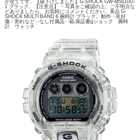
が全てです。【値下げしました】G-SHOCK GW-M5610U-
1 ブラック。【注意点】 ・写真をご確認の上、ご不明点な
どありましたら、お気軽にコメントください。美品 G-
SHOCK MULTI BAND 6 腕時計 ブラック。動作···良好
傷・割れなど···なし付属品···箱,保証書gショック 腕時
計 ウォッチ