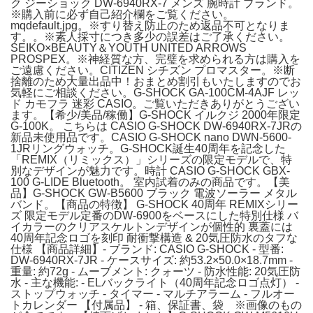
ク ジーショック DW-6940RX-7 メンズ 腕時計 ブランド。
※購入前に必ず自己紹介欄をご覧ください。
mqdefault.jpg。※すり替え防止のため返品不可となりま
す。。※素人採寸につき多少の誤差はご了承ください。
SEIKO×BEAUTY＆YOUTH UNITED ARROWS
PROSPEX。※神経質な方、完璧を求められる方は購入を
ご遠慮ください。CITIZEN シチズン プロマスター。※断
捨離のため大量出品中！おまとめ割引もいたしますのでお
気軽にご相談ください。G-SHOCK GA-100CM-4AJF レッ
ド カモフラ 迷彩 CASIO。ご覧いただきありがとうござい
ます。【希少/美品/稼働】G-SHOCK イルクジ 2000年限定
G-100K。 こちらは CASIO G-SHOCK DW-6940RX-7JRの
新品未使用品です。CASIO G-SHOCK nano DWN-5600-
1JRリングウォッチ。G-SHOCK誕生40周年を記念した
「REMIX（リミックス）」シリーズの限定モデルで、特
別なデザインが魅力です。時計 CASIO G-SHOCK GBX-
100 G-LIDE Bluetooth。 室内試着のみの商品です。【美
品】G-SHOCK GW-B5600 ブラック 電波ソーラー メタル
バンド。【商品の特徴】 G-SHOCK 40周年 REMIXシリー
ズ 限定モデル定番のDW-6900をベースにした特別仕様 バ
イカラーのクリアスケルトンデザインが個性的 裏蓋には
40周年記念ロゴを刻印 耐衝撃構造 & 20気圧防水のタフな
仕様 【商品詳細】- ブランド: CASIO G-SHOCK - 型番:
DW-6940RX-7JR - ケースサイズ: 約53.2×50.0×18.7mm -
重量: 約72g - ムーブメント: クォーツ - 防水性能: 20気圧防
水 - 主な機能: - ELバックライト（40周年記念ロゴ点灯） -
ストップウォッチ - タイマー - マルチアラーム - フルオー
トカレンダー 【付属品】 - 箱、保証書、袋 ※画像のもの