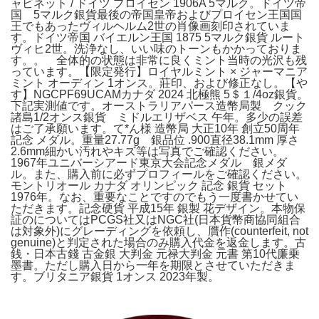
ャビネット / ドイツ プロイセン 1906A 5マルク。ドイツ帝
国 5マルク銀貨最後の帝国皇帝およびプロイセン王国国
王でもあったヴィルヘルム2世の肖像画刻印されていま
す。ドイツ帝国 バイエルン王国 1875 5マルク銀貨 ルート
ヴィヒ2世。洗浄なし、いい味のトーンもかかっておりま
す。。 全体的の状態は非常に良くミント当時の光沢も残
っています。【限定発行】ロイヤルミント × ジャーマニア
ミント オーディン 1オンス。莊印、および修正なし。【や
す】NGCPF69UCAMカナダ 2024 北極熊 5＄１/4oz銀貨。
下記実測値です。オーストラリアパース造幣局製 クック
諸島1/2オンス銀貨 ミドルエリザベス 午年。多少の誤差
はご了承願います。て*ん様 造幣局 大正10年 創立50周年
記念 メダル。重量27.77g 銀品位 .900直径38.1mm 厚さ
2.6mm細かい汚れやキズ等は写真でご確認ください。
1967年ユニバーシアード東京大会記念メダル 銀メダ
ル。また、購入前に必ずプロフィールをご確認ください。
モントリオール カナダ オリンピック 記念 銀貨 セット
1976年。なお、重要なことですのでもう一度書かせてい
ただきます。記念硬貨 平成15年 銀製 花デザイン。本物保
証のについてはPCGS社又はNGC社(日本貨幣商協同組合
は対象外)にグレーディングを依頼し、贋作(counterfeit, not
genuine)と判定された場合のみ購入代金を返金します。古
銭・日本古錢 古金銀 大判金 元禄大判金 元書 第10代廉乗
墨書。ただし購入日から一年を期限とさせていただきま
す。ブリタニア銀貨 1オンス 2023年製。