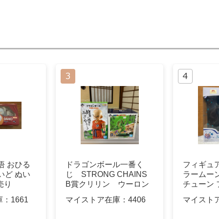
悟 おひる
ドラゴンボール一番く
フィギュ
いど ぬい
じ STRONG CHAINS
ラームー
売り
B賞クリリン ウーロン
チューン 
＆神龍
庫：
1661
マイストア在庫：
4406
マイスト