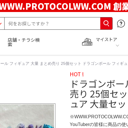
WWW.PROTOCOLWW.COM 創
マイストア
店舗・チラシ検
索
ール フィギュア 大量 まとめ売り 25個セット ドラゴンボール フィギュ
HOT !
ドラゴンボール
売り 25個セ
ュア 大量セッ
※WWW.PROTOCOLWW.
YouTuberの皆様に商品